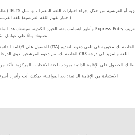
(اختبار تقييم اللغة الفرنسية) للغة الفرنس
تصنيفك بناءً على عوامل مثل 
درجة نظام التصنيف الشامل (CRS): تعتبر درجة CRS الخاصة بك مح
اللغة والمزيد في درجة CRS الخاصة بك. تتم دعوة المرشحين ذوي الدرجات العالية للتقدم في سحوبات Express Entry العادية.
الاستفادة من الإقامة الدائمة: بعد الموافقة، يمكنك أنت وأفراد أسرتك