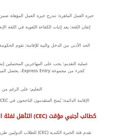
خبرة العمل الماهرة: تندرج خبرة العمل المؤهلة ضمن رموز التصنيف المهني الوطني (NOC) المحددة، والتي تشمل أدوارً
الحد الأدنى من الدخل والنية للإقامة: تقوم الحكومة
التعليم: على الرغم من عدم وجود معيار تعليمي محدد لـ CEC، فإن 
الإقامة الدائمة: يُمنح المتقدمون الناجحون في CEC امتياز الإقامة الدائمة في كندا، ويمتد ذلك إلى أفراد الأسرة المباشرين، بما في ذلك الأزواج/شركاء القانون العام والأطفال المعالين.
التأهل لفئة الخبرة الكندية (CEC) كطالب أجنبي مؤقت
تقدم فئة الخبرة الكندية (