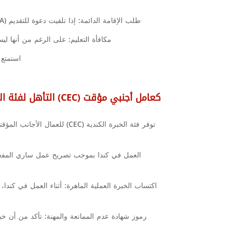
طلب الإقامة الدائمة: إذا تلقيت دعوة للتقديم (ITA) في أحد سحوبات Express Entry، فيمكنك المتابعة لتقديم طلبك للحصول على الإقامة الدائمة بموجب لجنة الانتخابات المركزية.
مكافأة التعليم: على الرغم من أنها ليست إلزامية، إلا 
استمتع 
التأهل لفئة الخبرة الكندية (CEC) كعامل أجنبي مؤقت
توفر فئة الخبرة الكندية (EC
العمل في كندا بموجب تصريح عمل ساري المفعول
اكتساب الخبرة العملية الماهرة: أثناء العمل في كند
رموز شهادة عدم الممانعة والمهنة: تأكد من أن خب