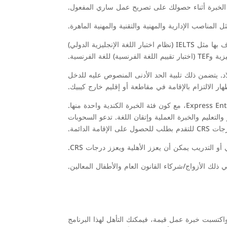
الخبرة أثناء حصولك على تصريح عمل ساري المفعول.
إتقان اللغة: يعد إثبات الكفاءة اللغوية في اللغة الإنجليزية أو الفرنسية إلزاميًا. يتم تقييم ذلك عادةً من خلال اختبارات اللغة المعترف بها مثل IELTS (نظام اختبار اللغة الإنجليزية الدولي)
لفرنسية) للغة الفرنسية.
لاد. يتضمن ذلك تلبية الحد الأدنى المنصوص عليه للدخل
هار الالتزام بالإقامة في مقاطعة أو إقليم خارج كيبيك.
عملية التقديم: يجب على المهاجرين المحتملين إنشاء ملف تعريف Express Entry واستيفاء المتطلبات الأساسية لأحد برامج Express Entry، مع كون فئة الخبرة الكندية واحدة منها.
ظام التصنيف الشامل (CRS) بناءً على عوامل مثل العمر والتعليم والخبرة العملية وإتقان اللغة. تدعو السحوبات
ت في كندا واكتسبت خبرة عمل قيمة، فيمكنك التأهل لهذا البرنامج