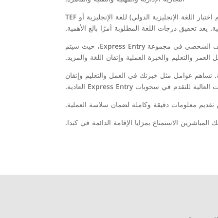
إثبات إتقان اللغة: أظهر كفاءتك في اللغة الإنجليزية أو الفرنسية من خلال إجراء اختبارات اللغة المعترف بها مثل IELTS (نظام اختبار اللغة الإنجليزية الدولي) للغة الإنجليزية أو TEF
ية. يعد تحقيق درجات اللغة المطلوبة أمرًا بالغ الأهمية.
إنشاء ملف تعريف Express Entry: أنشئ ملف تعريف Express Entry وأظهر اهتمامك بفئة الخبرة الكندية. سيضعك هذا الملف الشخصي في مجموعة Express Entry، حيث سيتم
العمر والتعليم والخبرة العملية وإتقان اللغة والمزيد.
ورية في تلقي دعوة للتقديم (ITA) للحصول على الإقامة الدائمة. تساهم عوامل مثل خبرتك في العمل والتعليم وإتقان
 المباشرين الاستمتاع بمزايا الإقامة الدائمة في كندا.