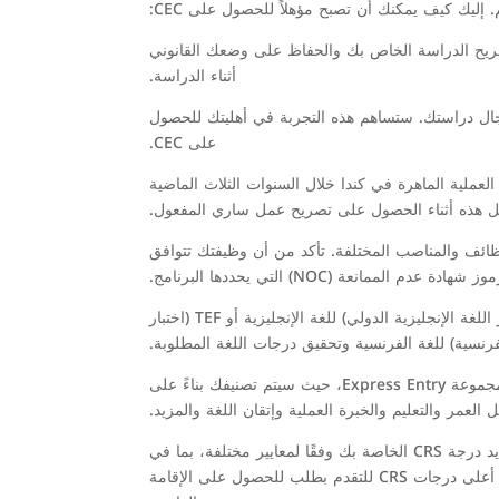
إليك كيف يمكنك أن تصبح مؤهلاً للحصول على CEC:
 بتصريح الدراسة الخاص بك والحفاظ على وضعك القانوني
أثناء الدراسة.
مجال دراستك. ستساهم هذه التجربة في أهليتك للحصول
على CEC.
واحدة على الأقل من الخبرة العملية الماهرة في كندا خلال السنوات الثلاث الماضية
ل هذه أثناء الحصول على تصريح عمل ساري المفعول.
ف المهني الوطني (NOC) المحددة، والتي تصنف أنواع الوظائف والمناصب المختلفة. تأكد من أن وظيفتك تتوافق
شهادة عدم الممانعة (NOC) التي يحددها البرنامج.
إتقان اللغة: إظهار الكفاءة في اللغة الإنجليزية أو الفرنسية. ستحتاج إلى إجراء اختبارات لغة معترف بها مثل IELTS (نظام اختبار اللغة الإنجليزية الدولي) للغة الإنجليزية أو TEF (اختبار
لفرنسية) للغة الفرنسية وتحقيق درجات اللغة المطلوبة.
إنشاء ملف تعريف Express Entry: قم بإنشاء ملف تعريف Express Entry وحدد اهتمامك بفئة الخبرة الكندية. ستدخل إلى مجموعة Express Entry، حيث سيتم تصنيفك بناءً على
العمر والتعليم والخبرة العملية وإتقان اللغة والمزيد.
درجة نظام التصنيف الشامل (CRS): تعتبر درجة CRS عاملاً حاسماً في دعوتك للتقدم بطلب للحصول على الإقامة الدائمة. يتم تحديد درجة CRS الخاصة بك وفقًا لمعايير مختلفة، بما في
ذلك خبرتك في العمل والتعليم وإتقان اللغة والمزيد. تقوم سحوبات Express Entry العادية بدعوة المرشحين الحاصلين على أعلى درجات CRS للتقدم بطلب للحصول على الإقامة